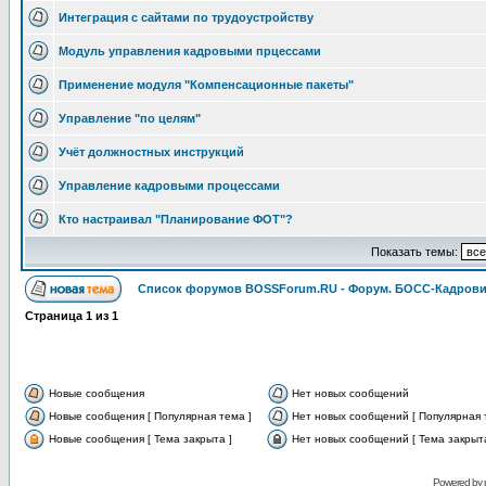
Интеграция с сайтами по трудоустройству
Модуль управления кадровыми прцессами
Применение модуля "Компенсационные пакеты"
Управление "по целям"
Учёт должностных инструкций
Управление кадровыми процессами
Кто настраивал "Планирование ФОТ"?
Показать темы:
Список форумов BOSSForum.RU - Форум. БОСС-Кадров
Страница
1
из
1
Новые сообщения
Нет новых сообщений
Новые сообщения [ Популярная тема ]
Нет новых сообщений [ Популярная 
Новые сообщения [ Тема закрыта ]
Нет новых сообщений [ Тема закрыта
Pоwerеd by