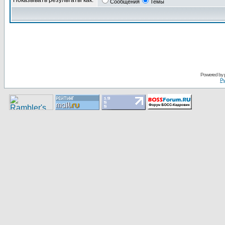
Показывать результаты как:
Сообщения
Темы
Pоwerеd by
Ру