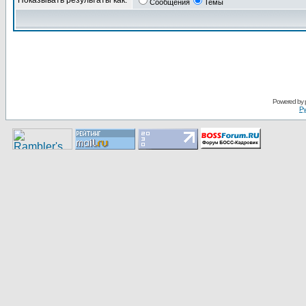
Показывать результаты как:
Сообщения
Темы
Pоwerеd by
Ру