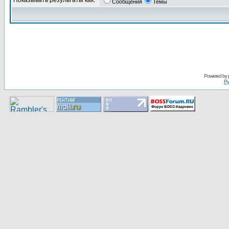
Показывать результаты как:
Сообщения
Темы
Pоwerеd by
Ру