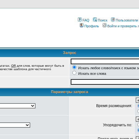
FAQ
Поиск
Пользователи
Профиль
Войти и проверить
Запрос
ьтатах,
OR
для слов, которые могут быть в
Искать любое слово/поиск с языком 
 качестве шаблона для частичного
Искать все слова
Параметры запроса
Время размещения:
Упорядочить по: