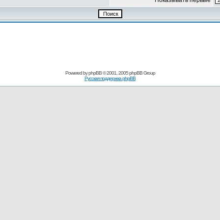
Показывать первые
Pоwerеd by
рhpВB
© 2001, 2005 рhpВB Grouр
Русская поддержка phрВB