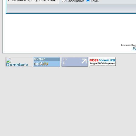
Показывать результаты как:
Сообщения
Темы
Pоwerеd by
Ру