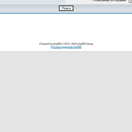
Показывать первые
Pоwerеd by
рhpВB
© 2001, 2005 рhpВB Grouр
Русская поддержка phрВB