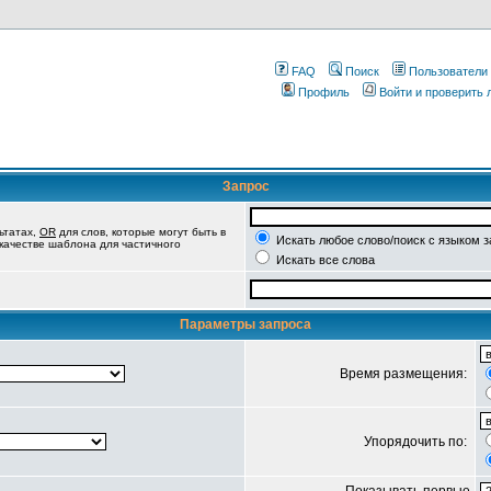
FAQ
Поиск
Пользователи
Профиль
Войти и проверить
Запрос
ьтатах,
OR
для слов, которые могут быть в
Искать любое слово/поиск с языком 
 качестве шаблона для частичного
Искать все слова
Параметры запроса
Время размещения:
Упорядочить по: