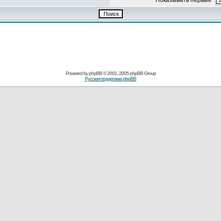
Показывать первые
Pоwerеd by
рhpВB
© 2001, 2005 рhpВB Grouр
Русская поддержка phрВB