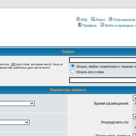
FAQ
Поиск
Пользователи
Профиль
Войти и проверить
Запрос
ьтатах,
OR
для слов, которые могут быть в
Искать любое слово/поиск с языком 
 качестве шаблона для частичного
Искать все слова
Параметры запроса
Время размещения:
Упорядочить по: