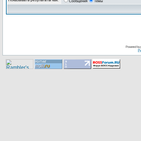
Показывать результаты как:
Сообщения
Темы
Pоwerеd by
Ру