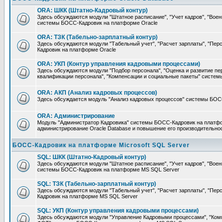
ORA: ШКК (Штатно-Кадровый контур)
Здесь обсуждаются модули "Штатное расписание", "Учет кадров", "Воен
системы БОСС-Кадровик на платформе Oracle
ORA: ТЗК (Табельно-зарплатный контур)
Здесь обсуждаются модули "Табельный учет", "Расчет зарплаты", "П
Кадровик на платформе Oracle
ORA: УКП (Контур управления кадровыми процессами)
Здесь обсуждаются модули "Подбор персонала", "Оценка и развитие пе
квалификации персонала", "Компенсации и социальные пакеты" систе
ORA: АКП (Анализ кадровых процессов)
Здесь обсуждается модуль "Анализ кадровых процессов" системы БОС
ORA: Администрирование
Модуль "Администратор Кадровика" системы БОСС-Кадровик на платфор
администрирование Oracle Database и повышение его производительно
БОСС-Кадровик на платформе Microsoft SQL Server
SQL: ШКК (Штатно-Кадровый контур)
Здесь обсуждаются модули "Штатное расписание", "Учет кадров", "Воен
системы БОСС-Кадровик на платформе MS SQL Server
SQL: ТЗК (Табельно-зарплатный контур)
Здесь обсуждаются модули "Табельный учет", "Расчет зарплаты", "П
Кадровик на платформе MS SQL Server
SQL: УКП (Контур управления кадровыми процессами)
Здесь обсуждаются модули "Управление Кадровыми процессами", "Ком