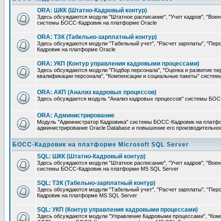
ORA: ШКК (Штатно-Кадровый контур)
Здесь обсуждаются модули "Штатное расписание", "Учет кадров", "Воен
системы БОСС-Кадровик на платформе Oracle
ORA: ТЗК (Табельно-зарплатный контур)
Здесь обсуждаются модули "Табельный учет", "Расчет зарплаты", "П
Кадровик на платформе Oracle
ORA: УКП (Контур управления кадровыми процессами)
Здесь обсуждаются модули "Подбор персонала", "Оценка и развитие пе
квалификации персонала", "Компенсации и социальные пакеты" систе
ORA: АКП (Анализ кадровых процессов)
Здесь обсуждается модуль "Анализ кадровых процессов" системы БОС
ORA: Администрирование
Модуль "Администратор Кадровика" системы БОСС-Кадровик на платфор
администрирование Oracle Database и повышение его производительно
БОСС-Кадровик на платформе Microsoft SQL Server
SQL: ШКК (Штатно-Кадровый контур)
Здесь обсуждаются модули "Штатное расписание", "Учет кадров", "Воен
системы БОСС-Кадровик на платформе MS SQL Server
SQL: ТЗК (Табельно-зарплатный контур)
Здесь обсуждаются модули "Табельный учет", "Расчет зарплаты", "П
Кадровик на платформе MS SQL Server
SQL: УКП (Контур управления кадровыми процессами)
Здесь обсуждаются модули "Управление Кадровыми процессами", "Ком