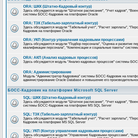
ORA: ШКК (Штатно-Кадровый контур)
Здесь обсуждаются модули "Штатное расписание", "Учет кадров", "Воен
системы БОСС-Кадровик на платформе Oracle
ORA: ТЗК (Табельно-зарплатный контур)
Здесь обсуждаются модули "Табельный учет", "Расчет зарплаты", "П
Кадровик на платформе Oracle
ORA: УКП (Контур управления кадровыми процессами)
Здесь обсуждаются модули "Подбор персонала", "Оценка и развитие пе
квалификации персонала", "Компенсации и социальные пакеты" систе
ORA: АКП (Анализ кадровых процессов)
Здесь обсуждается модуль "Анализ кадровых процессов" системы БОС
ORA: Администрирование
Модуль "Администратор Кадровика" системы БОСС-Кадровик на платфор
администрирование Oracle Database и повышение его производительно
БОСС-Кадровик на платформе Microsoft SQL Server
SQL: ШКК (Штатно-Кадровый контур)
Здесь обсуждаются модули "Штатное расписание", "Учет кадров", "Воен
системы БОСС-Кадровик на платформе MS SQL Server
SQL: ТЗК (Табельно-зарплатный контур)
Здесь обсуждаются модули "Табельный учет", "Расчет зарплаты", "П
Кадровик на платформе MS SQL Server
SQL: УКП (Контур управления кадровыми процессами)
Здесь обсуждаются модули "Управление Кадровыми процессами", "Ком