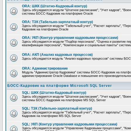
ORA: ШКК (Штатно-Кадровый контур)
Здесь обсуждаются модули "Штатное расписание", "Учет кадров", "Воен
системы БОСС-Кадровик на платформе Oracle
ORA: ТЗК (Табельно-зарплатный контур)
Здесь обсуждаются модули "Табельный учет", "Расчет зарплаты", "П
Кадровик на платформе Oracle
ORA: УКП (Контур управления кадровыми процессами)
Здесь обсуждаются модули "Подбор персонала", "Оценка и развитие пе
квалификации персонала", "Компенсации и социальные пакеты" систе
ORA: АКП (Анализ кадровых процессов)
Здесь обсуждается модуль "Анализ кадровых процессов" системы БОС
ORA: Администрирование
Модуль "Администратор Кадровика" системы БОСС-Кадровик на платфор
администрирование Oracle Database и повышение его производительно
БОСС-Кадровик на платформе Microsoft SQL Server
SQL: ШКК (Штатно-Кадровый контур)
Здесь обсуждаются модули "Штатное расписание", "Учет кадров", "Воен
системы БОСС-Кадровик на платформе MS SQL Server
SQL: ТЗК (Табельно-зарплатный контур)
Здесь обсуждаются модули "Табельный учет", "Расчет зарплаты", "П
Кадровик на платформе MS SQL Server
SQL: УКП (Контур управления кадровыми процессами)
Здесь обсуждаются модули "Управление Кадровыми процессами", "Ком