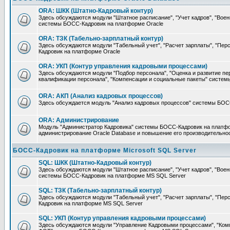
ORA: ШКК (Штатно-Кадровый контур)
Здесь обсуждаются модули "Штатное расписание", "Учет кадров", "Воен
системы БОСС-Кадровик на платформе Oracle
ORA: ТЗК (Табельно-зарплатный контур)
Здесь обсуждаются модули "Табельный учет", "Расчет зарплаты", "П
Кадровик на платформе Oracle
ORA: УКП (Контур управления кадровыми процессами)
Здесь обсуждаются модули "Подбор персонала", "Оценка и развитие пе
квалификации персонала", "Компенсации и социальные пакеты" систе
ORA: АКП (Анализ кадровых процессов)
Здесь обсуждается модуль "Анализ кадровых процессов" системы БОС
ORA: Администрирование
Модуль "Администратор Кадровика" системы БОСС-Кадровик на платфор
администрирование Oracle Database и повышение его производительно
БОСС-Кадровик на платформе Microsoft SQL Server
SQL: ШКК (Штатно-Кадровый контур)
Здесь обсуждаются модули "Штатное расписание", "Учет кадров", "Воен
системы БОСС-Кадровик на платформе MS SQL Server
SQL: ТЗК (Табельно-зарплатный контур)
Здесь обсуждаются модули "Табельный учет", "Расчет зарплаты", "П
Кадровик на платформе MS SQL Server
SQL: УКП (Контур управления кадровыми процессами)
Здесь обсуждаются модули "Управление Кадровыми процессами", "Ком