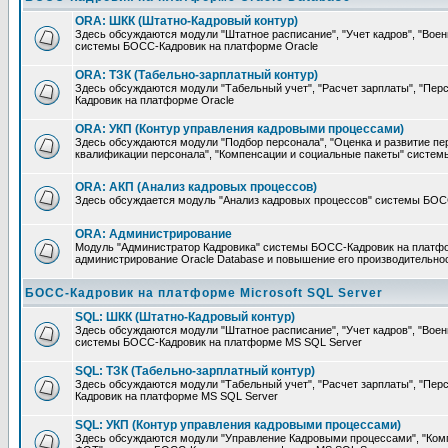
ORA: ШКК (Штатно-Кадровый контур)
Здесь обсуждаются модули "Штатное расписание", "Учет кадров", "Воен
системы БОСС-Кадровик на платформе Oracle
ORA: ТЗК (Табельно-зарплатный контур)
Здесь обсуждаются модули "Табельный учет", "Расчет зарплаты", "П
Кадровик на платформе Oracle
ORA: УКП (Контур управления кадровыми процессами)
Здесь обсуждаются модули "Подбор персонала", "Оценка и развитие пе
квалификации персонала", "Компенсации и социальные пакеты" систе
ORA: АКП (Анализ кадровых процессов)
Здесь обсуждается модуль "Анализ кадровых процессов" системы БОС
ORA: Администрирование
Модуль "Администратор Кадровика" системы БОСС-Кадровик на платфор
администрирование Oracle Database и повышение его производительно
БОСС-Кадровик на платформе Microsoft SQL Server
SQL: ШКК (Штатно-Кадровый контур)
Здесь обсуждаются модули "Штатное расписание", "Учет кадров", "Воен
системы БОСС-Кадровик на платформе MS SQL Server
SQL: ТЗК (Табельно-зарплатный контур)
Здесь обсуждаются модули "Табельный учет", "Расчет зарплаты", "П
Кадровик на платформе MS SQL Server
SQL: УКП (Контур управления кадровыми процессами)
Здесь обсуждаются модули "Управление Кадровыми процессами", "Ком