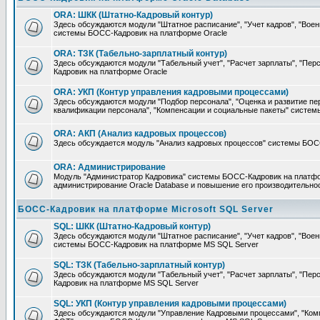
ORA: ШКК (Штатно-Кадровый контур)
Здесь обсуждаются модули "Штатное расписание", "Учет кадров", "Воен
системы БОСС-Кадровик на платформе Oracle
ORA: ТЗК (Табельно-зарплатный контур)
Здесь обсуждаются модули "Табельный учет", "Расчет зарплаты", "П
Кадровик на платформе Oracle
ORA: УКП (Контур управления кадровыми процессами)
Здесь обсуждаются модули "Подбор персонала", "Оценка и развитие пе
квалификации персонала", "Компенсации и социальные пакеты" систе
ORA: АКП (Анализ кадровых процессов)
Здесь обсуждается модуль "Анализ кадровых процессов" системы БОС
ORA: Администрирование
Модуль "Администратор Кадровика" системы БОСС-Кадровик на платфор
администрирование Oracle Database и повышение его производительно
БОСС-Кадровик на платформе Microsoft SQL Server
SQL: ШКК (Штатно-Кадровый контур)
Здесь обсуждаются модули "Штатное расписание", "Учет кадров", "Воен
системы БОСС-Кадровик на платформе MS SQL Server
SQL: ТЗК (Табельно-зарплатный контур)
Здесь обсуждаются модули "Табельный учет", "Расчет зарплаты", "П
Кадровик на платформе MS SQL Server
SQL: УКП (Контур управления кадровыми процессами)
Здесь обсуждаются модули "Управление Кадровыми процессами", "Ком