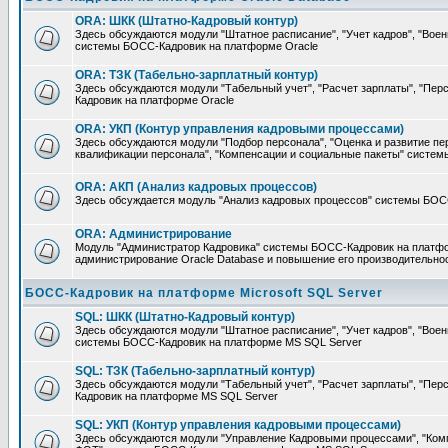
ORA: ШКК (Штатно-Кадровый контур)
Здесь обсуждаются модули "Штатное расписание", "Учет кадров", "Воен
системы БОСС-Кадровик на платформе Oracle
ORA: ТЗК (Табельно-зарплатный контур)
Здесь обсуждаются модули "Табельный учет", "Расчет зарплаты", "П
Кадровик на платформе Oracle
ORA: УКП (Контур управления кадровыми процессами)
Здесь обсуждаются модули "Подбор персонала", "Оценка и развитие пе
квалификации персонала", "Компенсации и социальные пакеты" систе
ORA: АКП (Анализ кадровых процессов)
Здесь обсуждается модуль "Анализ кадровых процессов" системы БОС
ORA: Администрирование
Модуль "Администратор Кадровика" системы БОСС-Кадровик на платфор
администрирование Oracle Database и повышение его производительно
БОСС-Кадровик на платформе Microsoft SQL Server
SQL: ШКК (Штатно-Кадровый контур)
Здесь обсуждаются модули "Штатное расписание", "Учет кадров", "Воен
системы БОСС-Кадровик на платформе MS SQL Server
SQL: ТЗК (Табельно-зарплатный контур)
Здесь обсуждаются модули "Табельный учет", "Расчет зарплаты", "П
Кадровик на платформе MS SQL Server
SQL: УКП (Контур управления кадровыми процессами)
Здесь обсуждаются модули "Управление Кадровыми процессами", "Ком