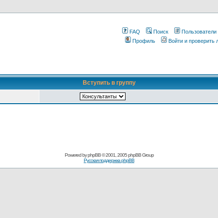
FAQ
Поиск
Пользователи
Профиль
Войти и проверить
Вступить в группу
Pоwerеd by
рhpВB
© 2001, 2005 рhpВB Grouр
Русская поддержка phрВB