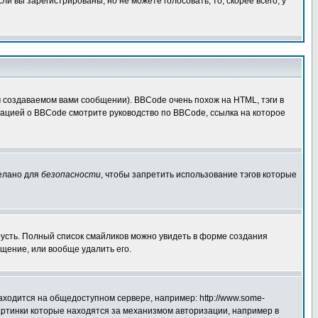
 вы зарегистрированы, но не можете голосовать, то, скорее всего, у
создаваемом вами сообщении). BBCode очень похож на HTML, тэги в
рмацией о BBCode смотрите руководство по BBCode, ссылка на которое
делано для
безопасности
, чтобы запретить использование тэгов которые
грусть. Полный список смайликов можно увидеть в форме создания
щение, или вообще удалить его.
аходится на общедоступном сервере, например: http://www.some-
 картинки которые находятся за механизмом авторизации, например в