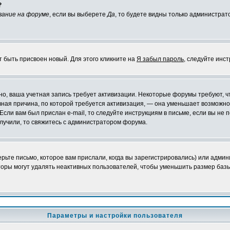
?
вание на форуме
, если вы выберете
Да
, то будете видны только администрат
т быть присвоен новый. Для этого кликните на
Я забыл пароль
, следуйте инс
ожно, ваша учетная запись требует активизации. Некоторые форумы требуют,
лавная причина, по которой требуется активизация, — она уменьшает возмож
Если вам был прислан e-mail, то следуйте инструкциям в письме, если вы не п
олучили, то свяжитесь с администратором форума.
ьте письмо, которое вам прислали, когда вы зарегистрировались) или админ
оры могут удалять неактивных пользователей, чтобы уменьшить размер базы
Параметры и настройки пользователя