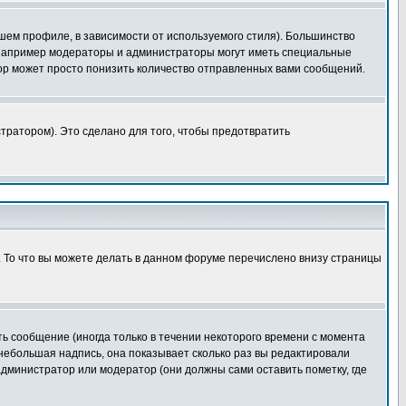
шем профиле, в зависимости от используемого стиля). Большинство
 например модераторы и администраторы могут иметь специальные
ор может просто понизить количество отправленных вами сообщений.
тратором). Это сделано для того, чтобы предотвратить
. То что вы можете делать в данном форуме перечислено внизу страницы
ь сообщение (иногда только в течении некоторого времени с момента
 небольшая надпись, она показывает сколько раз вы редактировали
администратор или модератор (они должны сами оставить пометку, где