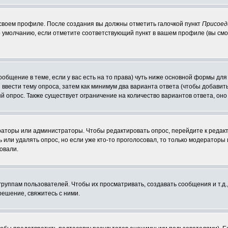
 своем профиле. После создания вы должны отметить галочкой пункт
Присоед
 умолчанию, если отметите соответствующий пункт в вашем профиле (вы смо
сообщение в теме, если у вас есть на то права) чуть ниже основной формы д
ы ввести тему опроса, затем как минимум два варианта ответа (чтобы добавит
й опрос. Также существует ограничение на количество вариантов ответа, он
ераторы или администраторы. Чтобы редактировать опрос, перейдите к редакт
ь или удалять опрос, но если уже кто-то проголосовал, то только модераторы
овали.
уппам пользователей. Чтобы их просматривать, создавать сообщения и т.д.
ешение, свяжитесь с ними.