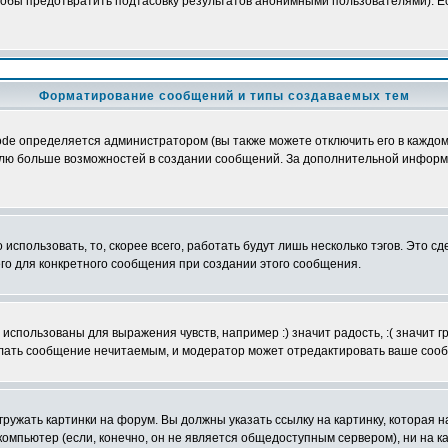
обы предотвратить подтасовку результатов анонимными пользователями). Если
Форматирование сообщений и типы создаваемых тем
e определяется администратором (вы также можете отключить его в каждом 
ователю больше возможностей в создании сообщений. За дополнительной инфо
использовать, то, скорее всего, работать будут лишь несколько тэгов. Это с
его для конкретного сообщения при создании этого сообщения.
использованы для выражения чувств, например :) значит радость, :( значит 
делать сообщение нечитаемым, и модератор может отредактировать ваше сооб
ружать картинки на форум. Вы должны указать ссылку на картинку, которая н
вой компьютер (если, конечно, он не является общедоступным сервером), ни на