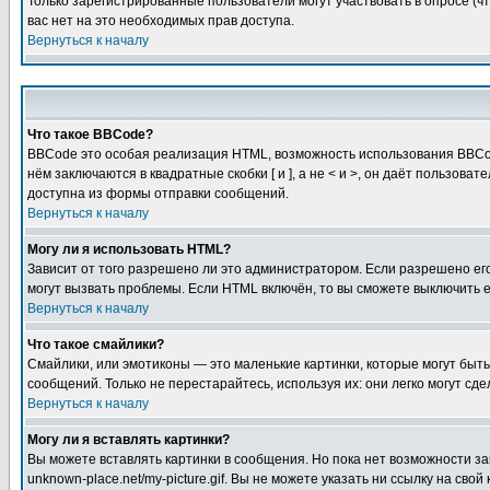
Только зарегистрированные пользователи могут участвовать в опросе (чт
вас нет на это необходимых прав доступа.
Вернуться к началу
Что такое BBCode?
BBCode это особая реализация HTML, возможность использования BBCod
нём заключаются в квадратные скобки [ и ], а не < и >, он даёт польз
доступна из формы отправки сообщений.
Вернуться к началу
Могу ли я использовать HTML?
Зависит от того разрешено ли это администратором. Если разрешено его 
могут вызвать проблемы. Если HTML включён, то вы сможете выключить 
Вернуться к началу
Что такое смайлики?
Смайлики, или эмотиконы — это маленькие картинки, которые могут быть 
сообщений. Только не перестарайтесь, используя их: они легко могут с
Вернуться к началу
Могу ли я вставлять картинки?
Вы можете вставлять картинки в сообщения. Но пока нет возможности заг
unknown-place.net/my-picture.gif. Вы не можете указать ни ссылку на с