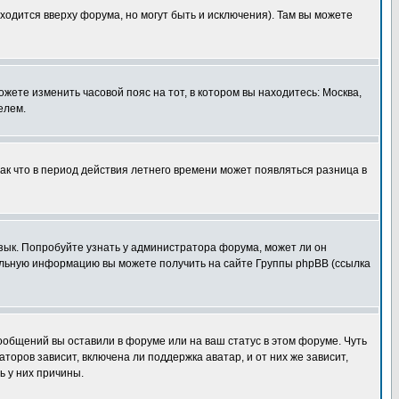
ходится вверху форума, но могут быть и исключения). Там вы можете
ожете изменить часовой пояс на тот, в котором вы находитесь: Москва,
елем.
так что в период действия летнего времени может появляться разница в
язык. Попробуйте узнать у администратора форума, может ли он
тельную информацию вы можете получить на сайте Группы phpBB (ссылка
сообщений вы оставили в форуме или на ваш статус в этом форуме. Чуть
оров зависит, включена ли поддержка аватар, и от них же зависит,
ь у них причины.