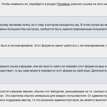
. Чтобы изменить их, перейдите в раздел
Профиль
(обычно ссылка на него на
ому часовому поясу, не к тому, в котором находитесь вы. В этом случае вы м
ля смены большинства настроек, требуется быть зарегистрированным пользоват
т быть в летнем времени. Этот форум не умеет работать с летним временем, 
 вашего языка в форуме, или же просто никто не перевёл этот форум на ваш 
существует, то вы сами можете перевести этот форум на свой язык. Дополни
осится к вашему званию, обычно это звёздочки, указывающие на то, сколько 
». Эта картинка обычно уникальна для каждого пользователя. От администрат
чена поддержка аватар, то это решение администраторов, вы можете выяснит