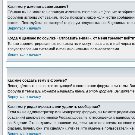
Как я могу изменить свое звание?
Обычно вы не можете напрямую изменить свое звание (звание отображае
форумов используют звания, чтобы показать какое количество сообще
звания. Пожалуйста, не засоряйте форум ненужными сообщениями только
Вернуться к началу
Когда я щёлкаю по ссылке «Отправить e-mail», от меня требуют войти
Только зарегистрированные пользователи могут посылать e-mail через 
злоупотребления системой e-mail анонимными пользователями.
Вернуться к началу
Как мне создать тему в форуме?
Легко, щёлкните по соответствующей кнопке в окне форума или темы. В
форума и темы (
Вы можете начинать темы в этом форуме, Вы можете 
Вернуться к началу
Как я могу редактировать или удалить сообщение?
Если вы не администратор или модератор форума, вы можете редактиров
создания) щёлкнув по кнопке
Редактировать
, относящейся к данному с
сообщение. Эта надпись не появляется, если никто не отвечал на ваше
сказано, почему они это сделали). Учтите, что обычные пользователи не 
Вернуться к началу