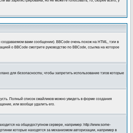
 вы зарегистрированы, но не можете голосовать, то, скорее всего, у
создаваемом вами сообщении). BBCode очень похож на HTML, тэги в
рмацией о BBCode смотрите руководство по BBCode, ссылка на которое
делано для
безопасности
, чтобы запретить использование тэгов которые
грусть. Полный список смайликов можно увидеть в форме создания
щение, или вообще удалить его.
аходится на общедоступном сервере, например: http://www.some-
 картинки которые находятся за механизмом авторизации, например в