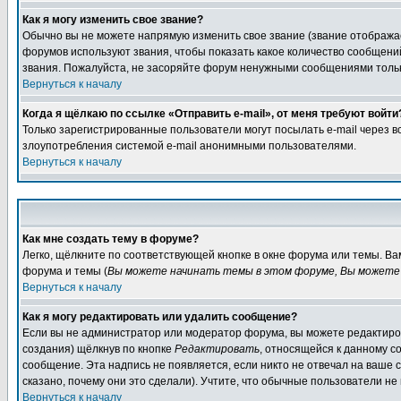
Как я могу изменить свое звание?
Обычно вы не можете напрямую изменить свое звание (звание отображае
форумов используют звания, чтобы показать какое количество сообще
звания. Пожалуйста, не засоряйте форум ненужными сообщениями только
Вернуться к началу
Когда я щёлкаю по ссылке «Отправить e-mail», от меня требуют войти
Только зарегистрированные пользователи могут посылать e-mail через 
злоупотребления системой e-mail анонимными пользователями.
Вернуться к началу
Как мне создать тему в форуме?
Легко, щёлкните по соответствующей кнопке в окне форума или темы. В
форума и темы (
Вы можете начинать темы в этом форуме, Вы можете 
Вернуться к началу
Как я могу редактировать или удалить сообщение?
Если вы не администратор или модератор форума, вы можете редактиров
создания) щёлкнув по кнопке
Редактировать
, относящейся к данному с
сообщение. Эта надпись не появляется, если никто не отвечал на ваше
сказано, почему они это сделали). Учтите, что обычные пользователи не 
Вернуться к началу