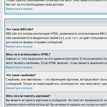
Только зарегистрированные пользователи могут участвовать в опросе (чт
вас нет на это необходимых прав доступа.
Вернуться к началу
Что такое BBCode?
BBCode это особая реализация HTML, возможность использования BBCod
нём заключаются в квадратные скобки [ и ], а не < и >, он даёт польз
доступна из формы отправки сообщений.
Вернуться к началу
Могу ли я использовать HTML?
Зависит от того разрешено ли это администратором. Если разрешено его 
могут вызвать проблемы. Если HTML включён, то вы сможете выключить 
Вернуться к началу
Что такое смайлики?
Смайлики, или эмотиконы — это маленькие картинки, которые могут быть 
сообщений. Только не перестарайтесь, используя их: они легко могут с
Вернуться к началу
Могу ли я вставлять картинки?
Вы можете вставлять картинки в сообщения. Но пока нет возможности заг
unknown-place.net/my-picture.gif. Вы не можете указать ни ссылку на с