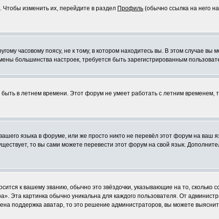
. Чтобы изменить их, перейдите в раздел
Профиль
(обычно ссылка на него на
ому часовому поясу, не к тому, в котором находитесь вы. В этом случае вы м
ля смены большинства настроек, требуется быть зарегистрированным пользоват
т быть в летнем времени. Этот форум не умеет работать с летним временем, 
 вашего языка в форуме, или же просто никто не перевёл этот форум на ваш 
существует, то вы сами можете перевести этот форум на свой язык. Дополни
осится к вашему званию, обычно это звёздочки, указывающие на то, сколько 
». Эта картинка обычно уникальна для каждого пользователя. От администрат
чена поддержка аватар, то это решение администраторов, вы можете выяснит