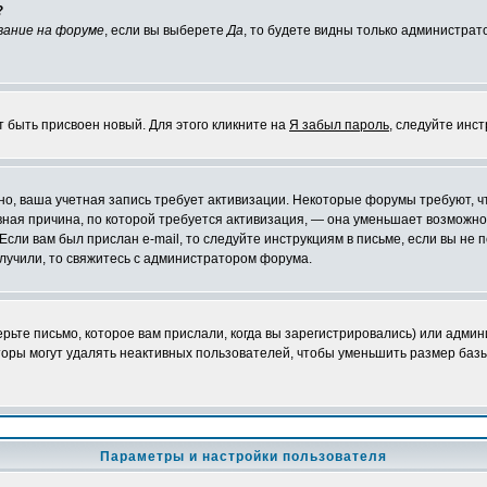
?
вание на форуме
, если вы выберете
Да
, то будете видны только администрат
т быть присвоен новый. Для этого кликните на
Я забыл пароль
, следуйте инс
ожно, ваша учетная запись требует активизации. Некоторые форумы требуют,
лавная причина, по которой требуется активизация, — она уменьшает возмож
Если вам был прислан e-mail, то следуйте инструкциям в письме, если вы не п
олучили, то свяжитесь с администратором форума.
ьте письмо, которое вам прислали, когда вы зарегистрировались) или админ
оры могут удалять неактивных пользователей, чтобы уменьшить размер базы
Параметры и настройки пользователя