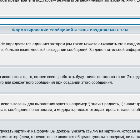
обы предотвратить подтасовку результатов анонимными пользователями). Если
Форматирование сообщений и типы создаваемых тем
e определяется администратором (вы также можете отключить его в каждом 
ователю больше возможностей в создании сообщений. За дополнительной инфо
использовать, то, скорее всего, работать будут лишь несколько тэгов. Это с
его для конкретного сообщения при создании этого сообщения.
использованы для выражения чувств, например :) значит радость, :( значит 
делать сообщение нечитаемым, и модератор может отредактировать ваше сооб
ружать картинки на форум. Вы должны указать ссылку на картинку, которая н
вой компьютер (если, конечно, он не является общедоступным сервером), ни на