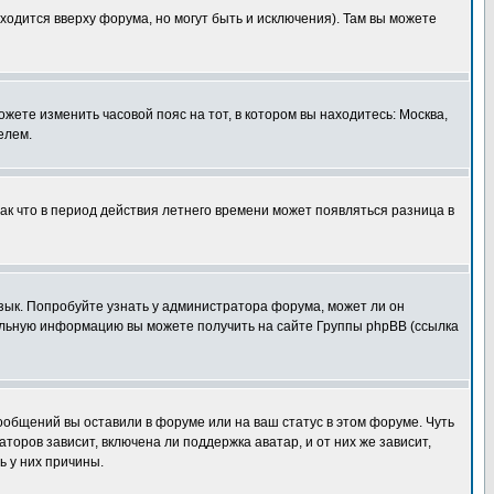
ходится вверху форума, но могут быть и исключения). Там вы можете
ожете изменить часовой пояс на тот, в котором вы находитесь: Москва,
елем.
так что в период действия летнего времени может появляться разница в
язык. Попробуйте узнать у администратора форума, может ли он
тельную информацию вы можете получить на сайте Группы phpBB (ссылка
сообщений вы оставили в форуме или на ваш статус в этом форуме. Чуть
оров зависит, включена ли поддержка аватар, и от них же зависит,
ь у них причины.