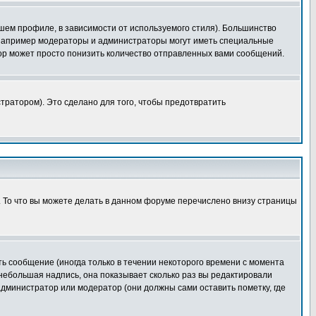
шем профиле, в зависимости от используемого стиля). Большинство
 например модераторы и администраторы могут иметь специальные
ор может просто понизить количество отправленных вами сообщений.
тратором). Это сделано для того, чтобы предотвратить
. То что вы можете делать в данном форуме перечислено внизу страницы
ь сообщение (иногда только в течении некоторого времени с момента
 небольшая надпись, она показывает сколько раз вы редактировали
администратор или модератор (они должны сами оставить пометку, где