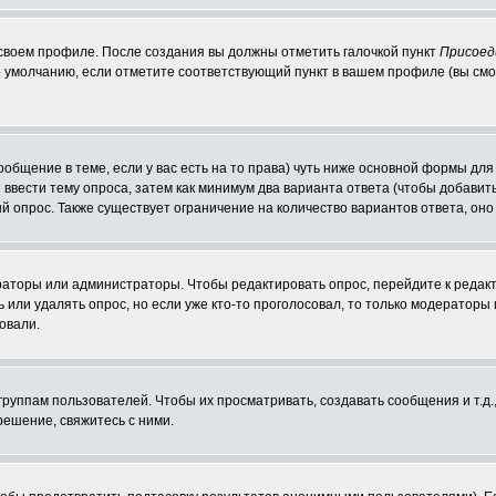
 своем профиле. После создания вы должны отметить галочкой пункт
Присоед
 умолчанию, если отметите соответствующий пункт в вашем профиле (вы смо
сообщение в теме, если у вас есть на то права) чуть ниже основной формы д
ы ввести тему опроса, затем как минимум два варианта ответа (чтобы добавит
й опрос. Также существует ограничение на количество вариантов ответа, он
ераторы или администраторы. Чтобы редактировать опрос, перейдите к редакт
ь или удалять опрос, но если уже кто-то проголосовал, то только модераторы
овали.
уппам пользователей. Чтобы их просматривать, создавать сообщения и т.д.
ешение, свяжитесь с ними.