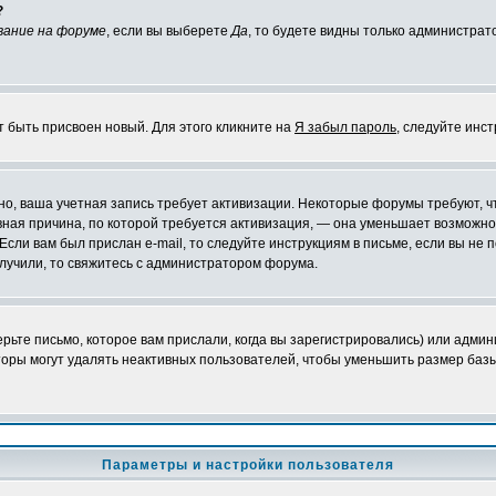
?
вание на форуме
, если вы выберете
Да
, то будете видны только администрат
т быть присвоен новый. Для этого кликните на
Я забыл пароль
, следуйте инс
ожно, ваша учетная запись требует активизации. Некоторые форумы требуют,
лавная причина, по которой требуется активизация, — она уменьшает возмож
Если вам был прислан e-mail, то следуйте инструкциям в письме, если вы не п
олучили, то свяжитесь с администратором форума.
ьте письмо, которое вам прислали, когда вы зарегистрировались) или админ
оры могут удалять неактивных пользователей, чтобы уменьшить размер базы
Параметры и настройки пользователя