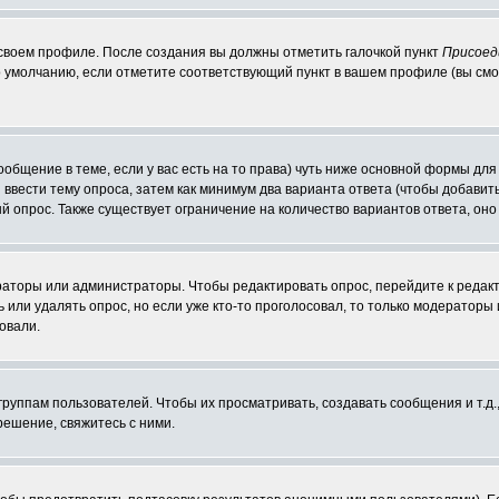
 своем профиле. После создания вы должны отметить галочкой пункт
Присоед
 умолчанию, если отметите соответствующий пункт в вашем профиле (вы смо
сообщение в теме, если у вас есть на то права) чуть ниже основной формы д
ы ввести тему опроса, затем как минимум два варианта ответа (чтобы добавит
й опрос. Также существует ограничение на количество вариантов ответа, он
ераторы или администраторы. Чтобы редактировать опрос, перейдите к редакт
ь или удалять опрос, но если уже кто-то проголосовал, то только модераторы
овали.
уппам пользователей. Чтобы их просматривать, создавать сообщения и т.д.
ешение, свяжитесь с ними.