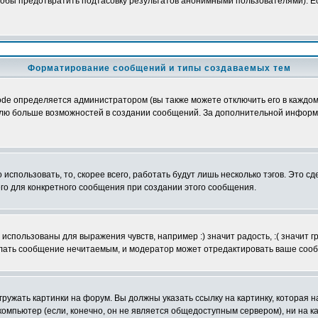
обы предотвратить подтасовку результатов анонимными пользователями). Если
Форматирование сообщений и типы создаваемых тем
e определяется администратором (вы также можете отключить его в каждом 
ователю больше возможностей в создании сообщений. За дополнительной инфо
использовать, то, скорее всего, работать будут лишь несколько тэгов. Это с
его для конкретного сообщения при создании этого сообщения.
использованы для выражения чувств, например :) значит радость, :( значит 
делать сообщение нечитаемым, и модератор может отредактировать ваше сооб
ружать картинки на форум. Вы должны указать ссылку на картинку, которая н
вой компьютер (если, конечно, он не является общедоступным сервером), ни на