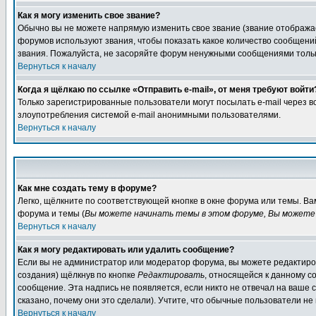
Как я могу изменить свое звание?
Обычно вы не можете напрямую изменить свое звание (звание отображае
форумов используют звания, чтобы показать какое количество сообще
звания. Пожалуйста, не засоряйте форум ненужными сообщениями только
Вернуться к началу
Когда я щёлкаю по ссылке «Отправить e-mail», от меня требуют войти
Только зарегистрированные пользователи могут посылать e-mail через 
злоупотребления системой e-mail анонимными пользователями.
Вернуться к началу
Как мне создать тему в форуме?
Легко, щёлкните по соответствующей кнопке в окне форума или темы. В
форума и темы (
Вы можете начинать темы в этом форуме, Вы можете 
Вернуться к началу
Как я могу редактировать или удалить сообщение?
Если вы не администратор или модератор форума, вы можете редактиров
создания) щёлкнув по кнопке
Редактировать
, относящейся к данному с
сообщение. Эта надпись не появляется, если никто не отвечал на ваше
сказано, почему они это сделали). Учтите, что обычные пользователи не 
Вернуться к началу