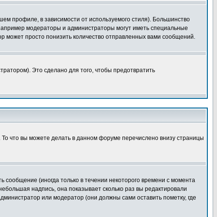
шем профиле, в зависимости от используемого стиля). Большинство
 например модераторы и администраторы могут иметь специальные
ор может просто понизить количество отправленных вами сообщений.
тратором). Это сделано для того, чтобы предотвратить
. То что вы можете делать в данном форуме перечислено внизу страницы
ь сообщение (иногда только в течении некоторого времени с момента
 небольшая надпись, она показывает сколько раз вы редактировали
администратор или модератор (они должны сами оставить пометку, где