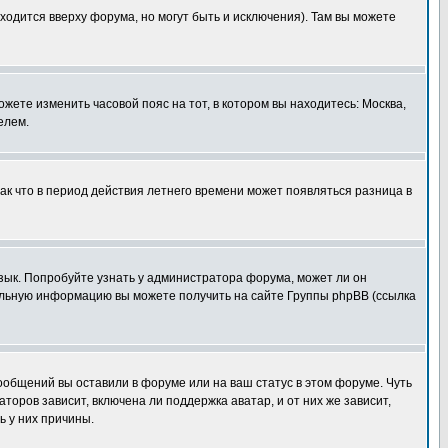
ходится вверху форума, но могут быть и исключения). Там вы можете
ожете изменить часовой пояс на тот, в котором вы находитесь: Москва,
елем.
так что в период действия летнего времени может появляться разница в
язык. Попробуйте узнать у администратора форума, может ли он
тельную информацию вы можете получить на сайте Группы phpBB (ссылка
сообщений вы оставили в форуме или на ваш статус в этом форуме. Чуть
оров зависит, включена ли поддержка аватар, и от них же зависит,
ь у них причины.