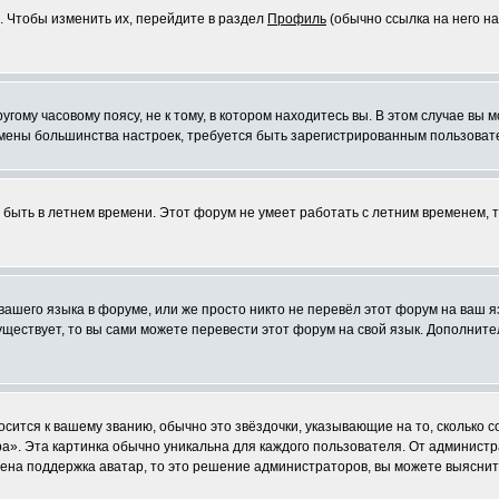
. Чтобы изменить их, перейдите в раздел
Профиль
(обычно ссылка на него на
ому часовому поясу, не к тому, в котором находитесь вы. В этом случае вы м
ля смены большинства настроек, требуется быть зарегистрированным пользоват
т быть в летнем времени. Этот форум не умеет работать с летним временем, 
 вашего языка в форуме, или же просто никто не перевёл этот форум на ваш 
существует, то вы сами можете перевести этот форум на свой язык. Дополни
осится к вашему званию, обычно это звёздочки, указывающие на то, сколько 
». Эта картинка обычно уникальна для каждого пользователя. От администрат
чена поддержка аватар, то это решение администраторов, вы можете выяснит