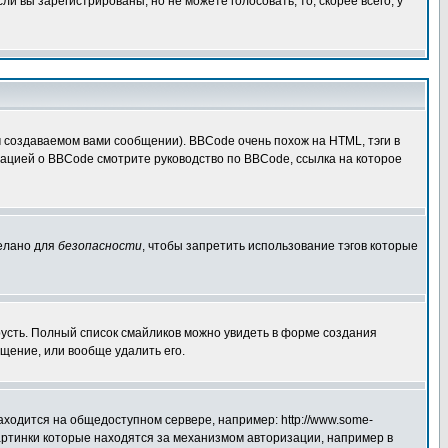
 вы зарегистрированы, но не можете голосовать, то, скорее всего, у
создаваемом вами сообщении). BBCode очень похож на HTML, тэги в
рмацией о BBCode смотрите руководство по BBCode, ссылка на которое
делано для
безопасности
, чтобы запретить использование тэгов которые
грусть. Полный список смайликов можно увидеть в форме создания
щение, или вообще удалить его.
аходится на общедоступном сервере, например: http://www.some-
 картинки которые находятся за механизмом авторизации, например в