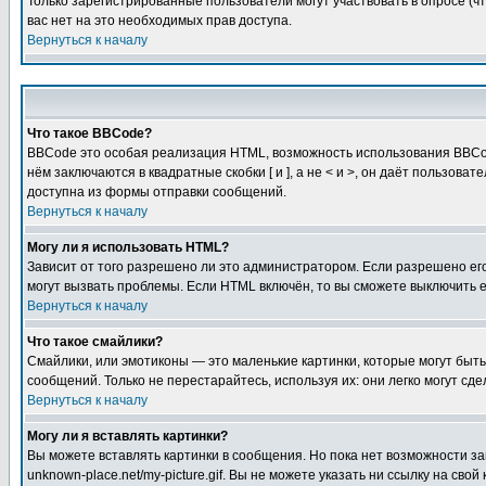
Только зарегистрированные пользователи могут участвовать в опросе (чт
вас нет на это необходимых прав доступа.
Вернуться к началу
Что такое BBCode?
BBCode это особая реализация HTML, возможность использования BBCod
нём заключаются в квадратные скобки [ и ], а не < и >, он даёт польз
доступна из формы отправки сообщений.
Вернуться к началу
Могу ли я использовать HTML?
Зависит от того разрешено ли это администратором. Если разрешено его 
могут вызвать проблемы. Если HTML включён, то вы сможете выключить 
Вернуться к началу
Что такое смайлики?
Смайлики, или эмотиконы — это маленькие картинки, которые могут быть 
сообщений. Только не перестарайтесь, используя их: они легко могут с
Вернуться к началу
Могу ли я вставлять картинки?
Вы можете вставлять картинки в сообщения. Но пока нет возможности заг
unknown-place.net/my-picture.gif. Вы не можете указать ни ссылку на с