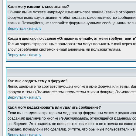
Как я могу изменить свое звание?
Обычно вы не можете напрямую изменить свое звание (звание отображае
форумов используют звания, чтобы показать какое количество сообще
звания. Пожалуйста, не засоряйте форум ненужными сообщениями только
Вернуться к началу
Когда я щёлкаю по ссылке «Отправить e-mail», от меня требуют войти
Только зарегистрированные пользователи могут посылать e-mail через 
злоупотребления системой e-mail анонимными пользователями.
Вернуться к началу
Как мне создать тему в форуме?
Легко, щёлкните по соответствующей кнопке в окне форума или темы. В
форума и темы (
Вы можете начинать темы в этом форуме, Вы можете 
Вернуться к началу
Как я могу редактировать или удалить сообщение?
Если вы не администратор или модератор форума, вы можете редактиров
создания) щёлкнув по кнопке
Редактировать
, относящейся к данному с
сообщение. Эта надпись не появляется, если никто не отвечал на ваше
сказано, почему они это сделали). Учтите, что обычные пользователи не 
Вернуться к началу