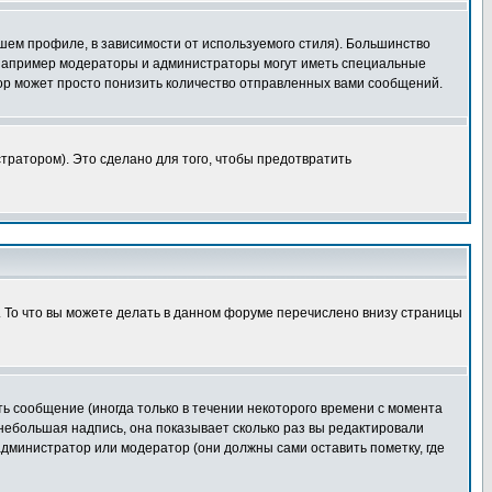
шем профиле, в зависимости от используемого стиля). Большинство
 например модераторы и администраторы могут иметь специальные
ор может просто понизить количество отправленных вами сообщений.
тратором). Это сделано для того, чтобы предотвратить
. То что вы можете делать в данном форуме перечислено внизу страницы
ь сообщение (иногда только в течении некоторого времени с момента
 небольшая надпись, она показывает сколько раз вы редактировали
администратор или модератор (они должны сами оставить пометку, где