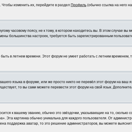
. Чтобы изменить их, перейдите в раздел
Профиль
(обычно ссылка на него на
ому часовому поясу, не к тому, в котором находитесь вы. В этом случае вы м
ля смены большинства настроек, требуется быть зарегистрированным пользоват
т быть в летнем времени. Этот форум не умеет работать с летним временем, 
 вашего языка в форуме, или же просто никто не перевёл этот форум на ваш 
существует, то вы сами можете перевести этот форум на свой язык. Дополни
осится к вашему званию, обычно это звёздочки, указывающие на то, сколько 
». Эта картинка обычно уникальна для каждого пользователя. От администрат
чена поддержка аватар, то это решение администраторов, вы можете выяснит