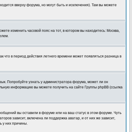
ходится вверху форума, но могут быть и исключения). Там вы можете
ожете изменить часовой пояс на тот, в котором вы находитесь: Москва,
елем.
так что в период действия летнего времени может появляться разница в
язык. Попробуйте узнать у администратора форума, может ли он
тельную информацию вы можете получить на сайте Группы phpBB (ссылка
сообщений вы оставили в форуме или на ваш статус в этом форуме. Чуть
оров зависит, включена ли поддержка аватар, и от них же зависит,
ь у них причины.