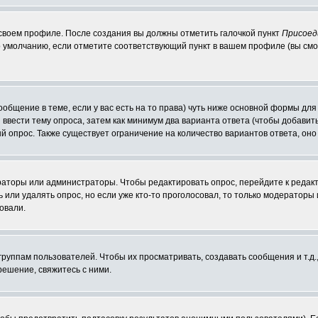
 своем профиле. После создания вы должны отметить галочкой пункт
Присоед
 умолчанию, если отметите соответствующий пункт в вашем профиле (вы смо
сообщение в теме, если у вас есть на то права) чуть ниже основной формы д
ы ввести тему опроса, затем как минимум два варианта ответа (чтобы добавит
й опрос. Также существует ограничение на количество вариантов ответа, он
ераторы или администраторы. Чтобы редактировать опрос, перейдите к редакт
ь или удалять опрос, но если уже кто-то проголосовал, то только модераторы
овали.
уппам пользователей. Чтобы их просматривать, создавать сообщения и т.д.
ешение, свяжитесь с ними.