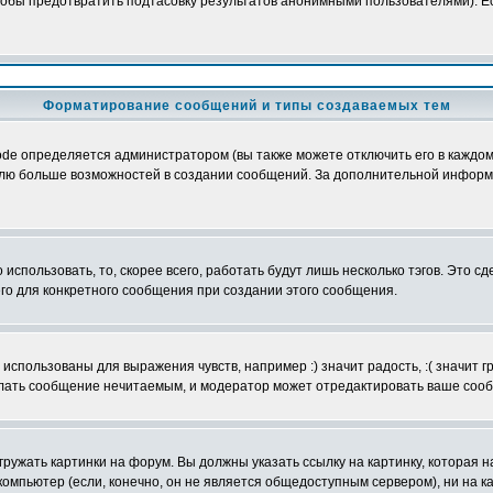
обы предотвратить подтасовку результатов анонимными пользователями). Если
Форматирование сообщений и типы создаваемых тем
e определяется администратором (вы также можете отключить его в каждом 
ователю больше возможностей в создании сообщений. За дополнительной инфо
использовать, то, скорее всего, работать будут лишь несколько тэгов. Это с
его для конкретного сообщения при создании этого сообщения.
использованы для выражения чувств, например :) значит радость, :( значит 
делать сообщение нечитаемым, и модератор может отредактировать ваше сооб
ружать картинки на форум. Вы должны указать ссылку на картинку, которая н
вой компьютер (если, конечно, он не является общедоступным сервером), ни на