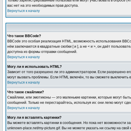
Только зарегистрированные пользователи могут участвовать в опросе (чт
вас нет на это необходимых прав доступа.
Вернуться к началу
Что такое BBCode?
BBCode это особая реализация HTML, возможность использования BBCod
нём заключаются в квадратные скобки [ и ], а не < и >, он даёт польз
доступна из формы отправки сообщений.
Вернуться к началу
Могу ли я использовать HTML?
Зависит от того разрешено ли это администратором. Если разрешено его 
могут вызвать проблемы. Если HTML включён, то вы сможете выключить 
Вернуться к началу
Что такое смайлики?
Смайлики, или эмотиконы — это маленькие картинки, которые могут быть 
сообщений. Только не перестарайтесь, используя их: они легко могут с
Вернуться к началу
Могу ли я вставлять картинки?
Вы можете вставлять картинки в сообщения. Но пока нет возможности заг
unknown-place.net/my-picture.gif. Вы не можете указать ни ссылку на с