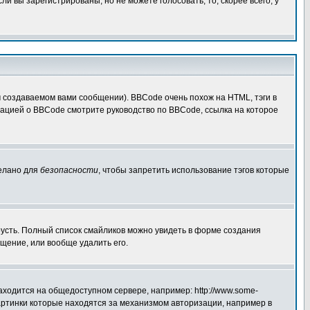
 вы зарегистрированы, но не можете голосовать, то, скорее всего, у
создаваемом вами сообщении). BBCode очень похож на HTML, тэги в
рмацией о BBCode смотрите руководство по BBCode, ссылка на которое
делано для
безопасности
, чтобы запретить использование тэгов которые
грусть. Полный список смайликов можно увидеть в форме создания
щение, или вообще удалить его.
аходится на общедоступном сервере, например: http://www.some-
 картинки которые находятся за механизмом авторизации, например в