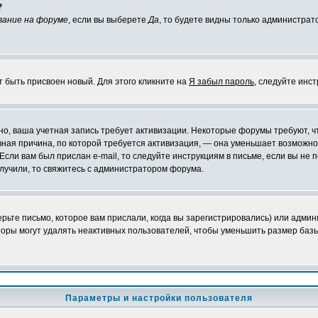
?
вание на форуме
, если вы выберете
Да
, то будете видны только администрат
т быть присвоен новый. Для этого кликните на
Я забыл пароль
, следуйте инс
ожно, ваша учетная запись требует активизации. Некоторые форумы требуют,
лавная причина, по которой требуется активизация, — она уменьшает возмож
Если вам был прислан e-mail, то следуйте инструкциям в письме, если вы не п
олучили, то свяжитесь с администратором форума.
ьте письмо, которое вам прислали, когда вы зарегистрировались) или админ
оры могут удалять неактивных пользователей, чтобы уменьшить размер базы
Параметры и настройки пользователя