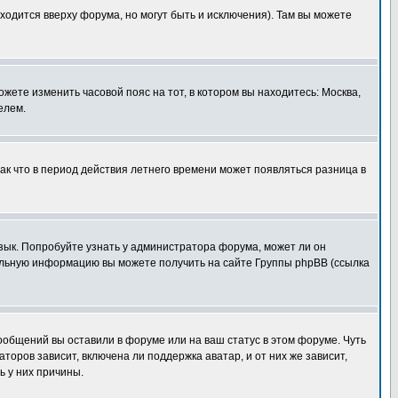
ходится вверху форума, но могут быть и исключения). Там вы можете
ожете изменить часовой пояс на тот, в котором вы находитесь: Москва,
елем.
так что в период действия летнего времени может появляться разница в
язык. Попробуйте узнать у администратора форума, может ли он
тельную информацию вы можете получить на сайте Группы phpBB (ссылка
сообщений вы оставили в форуме или на ваш статус в этом форуме. Чуть
оров зависит, включена ли поддержка аватар, и от них же зависит,
ь у них причины.