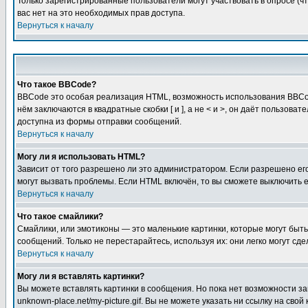
Только зарегистрированные пользователи могут участвовать в опросе (чт
вас нет на это необходимых прав доступа.
Вернуться к началу
Что такое BBCode?
BBCode это особая реализация HTML, возможность использования BBCod
нём заключаются в квадратные скобки [ и ], а не < и >, он даёт польз
доступна из формы отправки сообщений.
Вернуться к началу
Могу ли я использовать HTML?
Зависит от того разрешено ли это администратором. Если разрешено его 
могут вызвать проблемы. Если HTML включён, то вы сможете выключить 
Вернуться к началу
Что такое смайлики?
Смайлики, или эмотиконы — это маленькие картинки, которые могут быть 
сообщений. Только не перестарайтесь, используя их: они легко могут с
Вернуться к началу
Могу ли я вставлять картинки?
Вы можете вставлять картинки в сообщения. Но пока нет возможности заг
unknown-place.net/my-picture.gif. Вы не можете указать ни ссылку на с