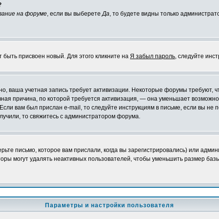
?
вание на форуме
, если вы выберете
Да
, то будете видны только администрат
т быть присвоен новый. Для этого кликните на
Я забыл пароль
, следуйте инс
ожно, ваша учетная запись требует активизации. Некоторые форумы требуют,
лавная причина, по которой требуется активизация, — она уменьшает возмож
Если вам был прислан e-mail, то следуйте инструкциям в письме, если вы не п
олучили, то свяжитесь с администратором форума.
ьте письмо, которое вам прислали, когда вы зарегистрировались) или админ
оры могут удалять неактивных пользователей, чтобы уменьшить размер базы
Параметры и настройки пользователя