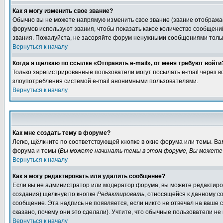
Как я могу изменить свое звание?
Обычно вы не можете напрямую изменить свое звание (звание отображае
форумов используют звания, чтобы показать какое количество сообще
звания. Пожалуйста, не засоряйте форум ненужными сообщениями только
Вернуться к началу
Когда я щёлкаю по ссылке «Отправить e-mail», от меня требуют войти
Только зарегистрированные пользователи могут посылать e-mail через 
злоупотребления системой e-mail анонимными пользователями.
Вернуться к началу
Как мне создать тему в форуме?
Легко, щёлкните по соответствующей кнопке в окне форума или темы. В
форума и темы (
Вы можете начинать темы в этом форуме, Вы можете 
Вернуться к началу
Как я могу редактировать или удалить сообщение?
Если вы не администратор или модератор форума, вы можете редактиров
создания) щёлкнув по кнопке
Редактировать
, относящейся к данному с
сообщение. Эта надпись не появляется, если никто не отвечал на ваше
сказано, почему они это сделали). Учтите, что обычные пользователи не 
Вернуться к началу