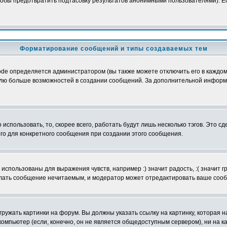
обы предотвратить подтасовку результатов анонимными пользователями). Если
Форматирование сообщений и типы создаваемых тем
e определяется администратором (вы также можете отключить его в каждом 
ователю больше возможностей в создании сообщений. За дополнительной инфо
использовать, то, скорее всего, работать будут лишь несколько тэгов. Это с
его для конкретного сообщения при создании этого сообщения.
использованы для выражения чувств, например :) значит радость, :( значит 
делать сообщение нечитаемым, и модератор может отредактировать ваше сооб
ружать картинки на форум. Вы должны указать ссылку на картинку, которая н
вой компьютер (если, конечно, он не является общедоступным сервером), ни на