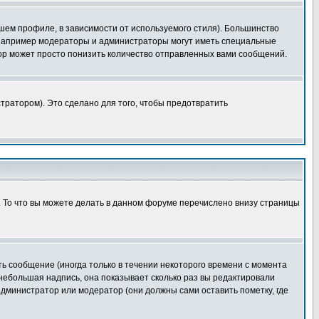
шем профиле, в зависимости от используемого стиля). Большинство
 например модераторы и администраторы могут иметь специальные
ор может просто понизить количество отправленных вами сообщений.
тратором). Это сделано для того, чтобы предотвратить
. То что вы можете делать в данном форуме перечислено внизу страницы
ь сообщение (иногда только в течении некоторого времени с момента
 небольшая надпись, она показывает сколько раз вы редактировали
администратор или модератор (они должны сами оставить пометку, где