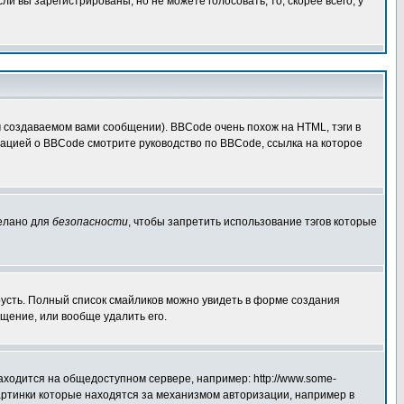
 вы зарегистрированы, но не можете голосовать, то, скорее всего, у
создаваемом вами сообщении). BBCode очень похож на HTML, тэги в
рмацией о BBCode смотрите руководство по BBCode, ссылка на которое
делано для
безопасности
, чтобы запретить использование тэгов которые
грусть. Полный список смайликов можно увидеть в форме создания
щение, или вообще удалить его.
аходится на общедоступном сервере, например: http://www.some-
 картинки которые находятся за механизмом авторизации, например в