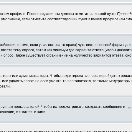
 своем профиле. После создания вы должны отметить галочкой пункт
Присоед
 умолчанию, если отметите соответствующий пункт в вашем профиле (вы смо
сообщение в теме, если у вас есть на то права) чуть ниже основной формы д
ы ввести тему опроса, затем как минимум два варианта ответа (чтобы добавит
й опрос. Также существует ограничение на количество вариантов ответа, он
ераторы или администраторы. Чтобы редактировать опрос, перейдите к редакт
ь или удалять опрос, но если уже кто-то проголосовал, то только модераторы
овали.
уппам пользователей. Чтобы их просматривать, создавать сообщения и т.д.
ешение, свяжитесь с ними.