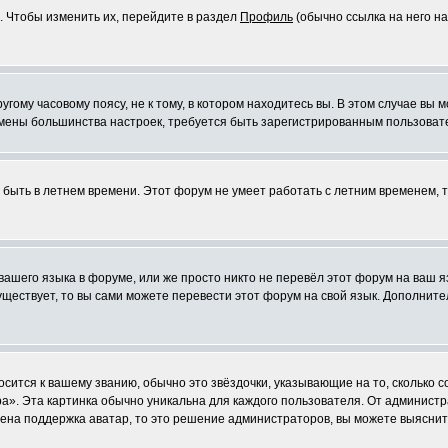
. Чтобы изменить их, перейдите в раздел
Профиль
(обычно ссылка на него на
ому часовому поясу, не к тому, в котором находитесь вы. В этом случае вы м
ля смены большинства настроек, требуется быть зарегистрированным пользоват
т быть в летнем времени. Этот форум не умеет работать с летним временем, 
 вашего языка в форуме, или же просто никто не перевёл этот форум на ваш 
существует, то вы сами можете перевести этот форум на свой язык. Дополни
осится к вашему званию, обычно это звёздочки, указывающие на то, сколько 
». Эта картинка обычно уникальна для каждого пользователя. От администрат
чена поддержка аватар, то это решение администраторов, вы можете выяснит