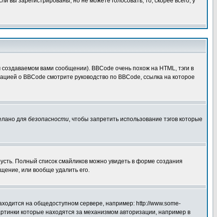
 вы зарегистрированы, но не можете голосовать, то, скорее всего, у
создаваемом вами сообщении). BBCode очень похож на HTML, тэги в
рмацией о BBCode смотрите руководство по BBCode, ссылка на которое
делано для
безопасности
, чтобы запретить использование тэгов которые
грусть. Полный список смайликов можно увидеть в форме создания
щение, или вообще удалить его.
аходится на общедоступном сервере, например: http://www.some-
 картинки которые находятся за механизмом авторизации, например в