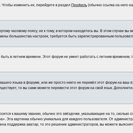
. Чтобы изменить их, перейдите в раздел
Профиль
(обычно ссылка на него на
ому часовому поясу, не к тому, в котором находитесь вы. В этом случае вы м
ля смены большинства настроек, требуется быть зарегистрированным пользоват
т быть в летнем времени. Этот форум не умеет работать с летним временем, 
 вашего языка в форуме, или же просто никто не перевёл этот форум на ваш 
существует, то вы сами можете перевести этот форум на свой язык. Дополни
осится к вашему званию, обычно это звёздочки, указывающие на то, сколько 
». Эта картинка обычно уникальна для каждого пользователя. От администрат
чена поддержка аватар, то это решение администраторов, вы можете выяснит