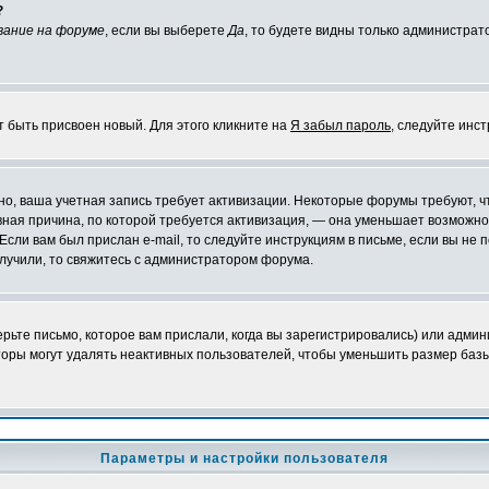
?
вание на форуме
, если вы выберете
Да
, то будете видны только администрат
т быть присвоен новый. Для этого кликните на
Я забыл пароль
, следуйте инс
ожно, ваша учетная запись требует активизации. Некоторые форумы требуют,
лавная причина, по которой требуется активизация, — она уменьшает возмож
Если вам был прислан e-mail, то следуйте инструкциям в письме, если вы не п
олучили, то свяжитесь с администратором форума.
ьте письмо, которое вам прислали, когда вы зарегистрировались) или админ
оры могут удалять неактивных пользователей, чтобы уменьшить размер базы
Параметры и настройки пользователя