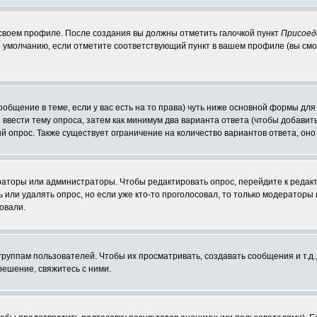
 своем профиле. После создания вы должны отметить галочкой пункт
Присоед
 умолчанию, если отметите соответствующий пункт в вашем профиле (вы смо
сообщение в теме, если у вас есть на то права) чуть ниже основной формы д
ы ввести тему опроса, затем как минимум два варианта ответа (чтобы добавит
й опрос. Также существует ограничение на количество вариантов ответа, он
ераторы или администраторы. Чтобы редактировать опрос, перейдите к редакт
ь или удалять опрос, но если уже кто-то проголосовал, то только модераторы
овали.
уппам пользователей. Чтобы их просматривать, создавать сообщения и т.д.
ешение, свяжитесь с ними.