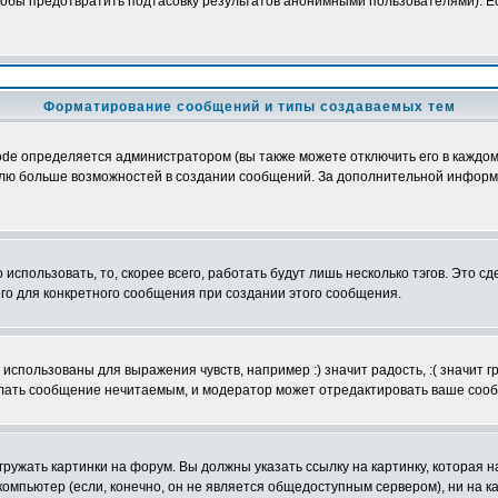
обы предотвратить подтасовку результатов анонимными пользователями). Если
Форматирование сообщений и типы создаваемых тем
e определяется администратором (вы также можете отключить его в каждом 
ователю больше возможностей в создании сообщений. За дополнительной инфо
использовать, то, скорее всего, работать будут лишь несколько тэгов. Это с
его для конкретного сообщения при создании этого сообщения.
использованы для выражения чувств, например :) значит радость, :( значит 
делать сообщение нечитаемым, и модератор может отредактировать ваше сооб
ружать картинки на форум. Вы должны указать ссылку на картинку, которая н
вой компьютер (если, конечно, он не является общедоступным сервером), ни на