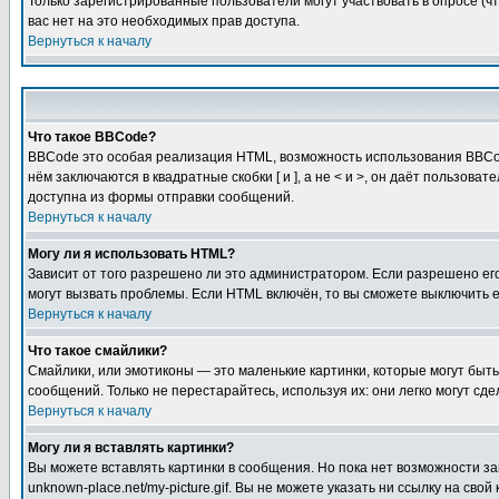
Только зарегистрированные пользователи могут участвовать в опросе (чт
вас нет на это необходимых прав доступа.
Вернуться к началу
Что такое BBCode?
BBCode это особая реализация HTML, возможность использования BBCod
нём заключаются в квадратные скобки [ и ], а не < и >, он даёт польз
доступна из формы отправки сообщений.
Вернуться к началу
Могу ли я использовать HTML?
Зависит от того разрешено ли это администратором. Если разрешено его 
могут вызвать проблемы. Если HTML включён, то вы сможете выключить 
Вернуться к началу
Что такое смайлики?
Смайлики, или эмотиконы — это маленькие картинки, которые могут быть 
сообщений. Только не перестарайтесь, используя их: они легко могут с
Вернуться к началу
Могу ли я вставлять картинки?
Вы можете вставлять картинки в сообщения. Но пока нет возможности заг
unknown-place.net/my-picture.gif. Вы не можете указать ни ссылку на с