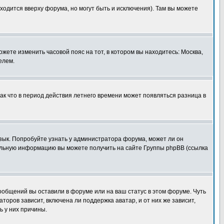
ходится вверху форума, но могут быть и исключения). Там вы можете
ожете изменить часовой пояс на тот, в котором вы находитесь: Москва,
елем.
так что в период действия летнего времени может появляться разница в
язык. Попробуйте узнать у администратора форума, может ли он
тельную информацию вы можете получить на сайте Группы phpBB (ссылка
сообщений вы оставили в форуме или на ваш статус в этом форуме. Чуть
оров зависит, включена ли поддержка аватар, и от них же зависит,
ь у них причины.