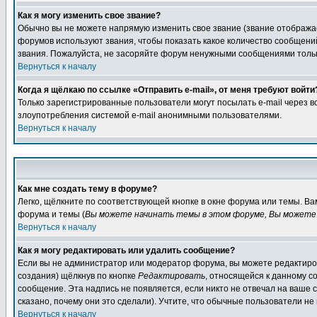
Как я могу изменить свое звание?
Обычно вы не можете напрямую изменить свое звание (звание отображае
форумов используют звания, чтобы показать какое количество сообще
звания. Пожалуйста, не засоряйте форум ненужными сообщениями только
Вернуться к началу
Когда я щёлкаю по ссылке «Отправить e-mail», от меня требуют войти
Только зарегистрированные пользователи могут посылать e-mail через 
злоупотребления системой e-mail анонимными пользователями.
Вернуться к началу
Как мне создать тему в форуме?
Легко, щёлкните по соответствующей кнопке в окне форума или темы. В
форума и темы (
Вы можете начинать темы в этом форуме, Вы можете 
Вернуться к началу
Как я могу редактировать или удалить сообщение?
Если вы не администратор или модератор форума, вы можете редактиров
создания) щёлкнув по кнопке
Редактировать
, относящейся к данному с
сообщение. Эта надпись не появляется, если никто не отвечал на ваше
сказано, почему они это сделали). Учтите, что обычные пользователи не 
Вернуться к началу