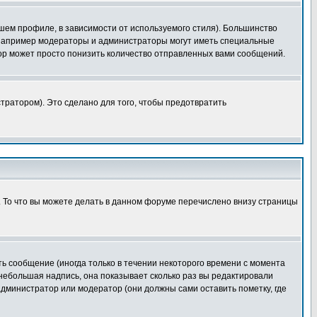
шем профиле, в зависимости от используемого стиля). Большинство
 например модераторы и администраторы могут иметь специальные
ор может просто понизить количество отправленных вами сообщений.
тратором). Это сделано для того, чтобы предотвратить
. То что вы можете делать в данном форуме перечислено внизу страницы
ь сообщение (иногда только в течении некоторого времени с момента
 небольшая надпись, она показывает сколько раз вы редактировали
администратор или модератор (они должны сами оставить пометку, где